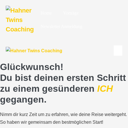
Skip
to
Home
Vorträge
content
Newsletter Anmeldung
Men
Togg
Glückwunsch!
Du bist deinen ersten Schritt
zu einem gesünderen
ICH
gegangen.
Nimm dir kurz Zeit um zu erfahren, wie deine Reise weitergeht.
So haben wir gemeinsam den bestmöglichen Start!